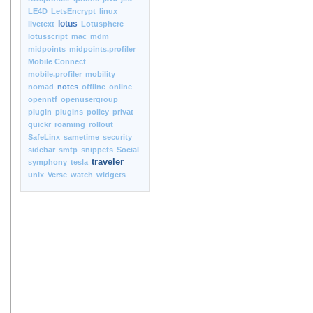
LE4D
LetsEncrypt
linux
lotus
livetext
Lotusphere
lotusscript
mac
mdm
midpoints
midpoints.profiler
Mobile Connect
mobile.profiler
mobility
nomad
notes
offline
online
openntf
openusergroup
plugin
plugins
policy
privat
quickr
roaming
rollout
SafeLinx
sametime
security
sidebar
smtp
snippets
Social
traveler
symphony
tesla
unix
Verse
watch
widgets