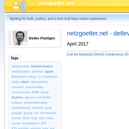
fighting for truth, justice, and a kick-butt lotus notes experience.
netzgoetter.net - detle
Detlev Poettgen
April 2017
Call for Abstracts DNUG Conference 201
Tags
admincamp
administration
ambassador
android
apple
Blackberry
blug
ca
champion
citrix
client
clientadmin
connect
connectday
connections
DMA
dnug
domino
dpocs
e-mobility
eclipse
entwicklercamp
entwicklung
formula
gold
google
group
hcl
hcl-master
howto
html
http
ibm
idma
inotes
installation
iOS
iOS.profiler
iphone
java
jira