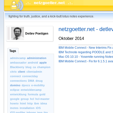
fighting for truth, justice, and a kick-butt lotus notes experience.
netzgoetter.net - detle
Detlev Poettgen
Oktober 2014
IBM Mobile Connect - New Interims Fix 
Tags
IBM Technote regarding POODLE and SHA
Mac OS 10.10 - Yosemite running Notes
admincamp
administration
IBM Mobile Connect - Fix for 6.1.5.1 ava
ambassador
android
apple
Blackberry
blug
ca
champion
citrix
client
clientadmin
connect
connectday
connections
DMA
dnug
domino
dpocs
e-mobility
eclipse
entwicklercamp
entwicklung
formula
gold
google
group
hcl
hcl-master
howto
html
http
ibm
idma
inotes
installation
iOS
iOS.profiler
iphone
java
jira