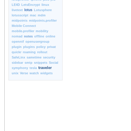
LE4D
LetsEncrypt
linux
lotus
livetext
Lotusphere
lotusscript
mac
mdm
midpoints
midpoints.profiler
Mobile Connect
mobile.profiler
mobility
nomad
notes
offline
online
openntf
openusergroup
plugin
plugins
policy
privat
quickr
roaming
rollout
SafeLinx
sametime
security
sidebar
smtp
snippets
Social
traveler
symphony
tesla
unix
Verse
watch
widgets